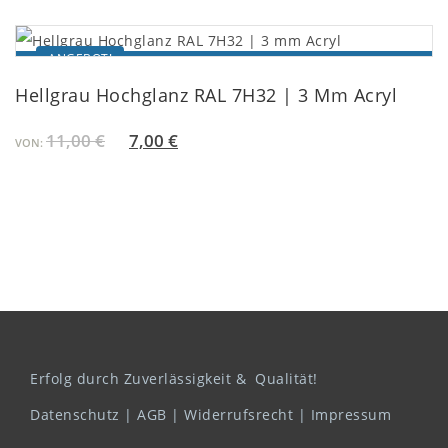
ANGEBOT!
IN DEN EINKAUFSWAGEN
Hellgrau Hochglanz RAL 7H32 | 3 Mm Acryl
11,00
€
7,00
€
VON:
Erfolg durch Zuverlässigkeit & Qualität!
Datenschutz
|
AGB
|
Widerrufsrecht
|
Impressum