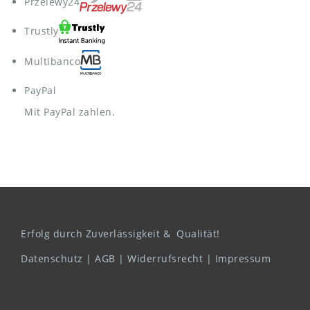
Przelewy24
Trustly
Multibanco
PayPal
Mit PayPal zahlen.
Erfolg durch Zuverlässigkeit & Qualität!
Datenschutz
|
AGB
|
Widerrufsrecht
|
Impressum